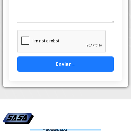
Enviar
→
(19) 3807-4766