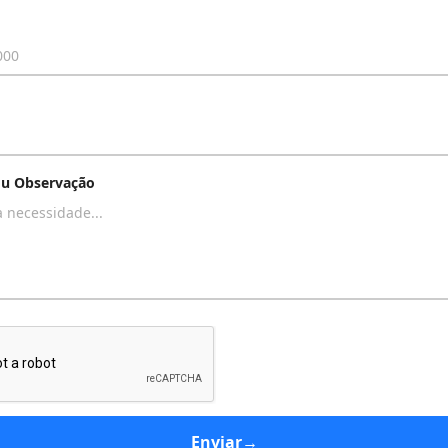
u Observação
Enviar
→